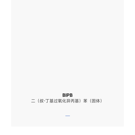
BIPB
二（叔-丁基过氧化异丙基）苯（固体）